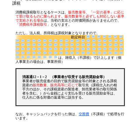
課税
消費税課税取引となるケースは、
販売数量等、「一定の基準」に応じ
て受け取るものに限られます。販売数量等と必ずしも対応しない基準
で支給される場合
は、当初の支出との対価関係がありませんので、
「消費税不課税取引」
となります。
ただし、法人税、所得税は課税対象となりますので、
勘定科目
は、雑収入（不課税）で計上しま
す（個人事業主の場合は、事業所得）
消基通12－1－2 （事業者が収受する販売奨励金等）
事業者が販売促進の目的で販売奨励金等の対象とされる課税
資産の
販売数量、販売高等に応じて
取引先（課税仕入れの相
手方のほか、その課税資産の製造者、卸売業者等の取引関係
者を含む。）から金銭により支払を受ける販売奨励金等は、
仕入れに係る対価の返還等に該当する。
なお、キャッシュバックを行った側は、
交際費
（不課税）で処理を行
います。