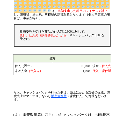
は、
当初支出した科目のマイナス
で計上
し、消費税、法人税、所得税の課税対象となります（個人事業
主の場合は、事業所得）。
販売委託を受けた商品の仕入額10,000に対して、
後日、仕入先（販売委託元）から
、キャッシュバック1,000を
受けた。
借方
仕入（課仕）
10,000
現金
（仕入先）
未収入金
（仕入先）
1,000
仕入（課仕返還
なお、キャッシュバックを行った側は、売上にかかる対価の返還、課
税売上のマイナス、ないし
販売促進費
（課税仕入）で処理を行いま
す。
（４） 販売数量等に応じないキャッシュバックは、消費税不