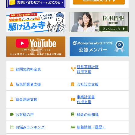
経営革新計画
顧問契約料金表
取得支援
新規開業者支援
会社設立支援
事業計画書
資金調達支援
作成支援
お客様の声
税金の豆知識
お悩みランキング
新着情報（履歴）