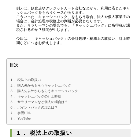
公認会計士・税理士：濱田隆祐(はまだりゅうすけ)
金融機関から調達するメリットとデメリット
例えば、飲食店やクレジットカード会社などから、利用に応じたキャ
はまだ税理士法人
の代表税理士
ッシュバックをもらうケースがあります。
VCによる資金調達
近畿税理士会 神戸支部：登録番号121899
こういった「キャッシュバック」をもらう場合、法人や個人事業主の
日本公認会計士協会 兵庫会：
登録番号17074
場合は、会計処理や税務上の判断が必要となります。
また、サラリーマンの場合でも、「キャッシュバック」に所得税が課
兵庫県行政書士会：登録番号19300373
税されるのか？疑問が生じます。
1973年生まれ、大阪府豊中市出身
料金案内
あずさ監査法人出身
今回は、「キャッシュバック」の会計処理・税務上の取扱い、計上時
クレアビズコンサルティング株式会社
：代表取締役
期などにつきお伝えします。
YouTubeチャンネル：
はまだ税理士法
通常料金
人のちょっとお得な税金の豆知識
相続専門サイト：
御影みらい相続センター
創業3年目までの特別料金
目次
他の税理士事務所からの切り替えの場合
１． 税法上の取扱い
ベンチャー企業応援パック
２． 購入先からもらうキャッシュバック
３． 購入先以外からもらうキャッシュバック
記帳代行/その他
４． キャッシュバックの計上時期
５． サラリーマンなど個人の場合は？
個人事業主のお客様
６． ポイントバックの場合は？
７． 参照URL
８． YouTube
事務所案内
１． 税法上の取扱い