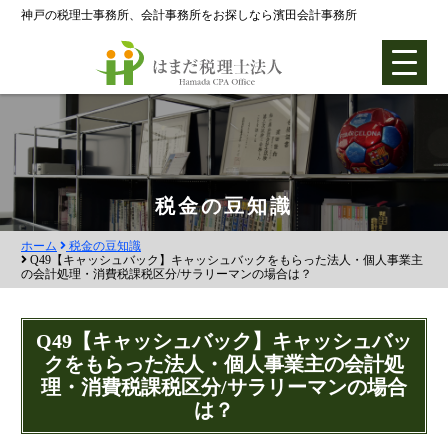
神戸の税理士事務所、会計事務所をお探しなら濱田会計事務所
ホーム
税金の豆知識
ホーム
税金の豆知識
各種支援業務
Q49【キャッシュバック】キャッシュバックをもらった法人・個人事業主
の会計処理・消費税課税区分/サラリーマンの場合は？
会社設立支援
会社設立0円プラン
Q49【キャッシュバック】キャッシュバッ
クをもらった法人・個人事業主の会計処
株式会社設立
理・消費税課税区分/サラリーマンの場合
合同会社設立
は？
社団法人設立