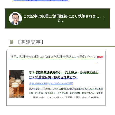
この記事は税理士/濱田隆祐により執筆されまし
た。
公認会計士・税理士：濱田隆祐(はまだりゅうすけ)
はまだ税理士法人
の代表税理士
【関連記事】
近畿税理士会 神戸支部：登録番号121899
日本公認会計士協会 兵庫会：
登録番号17074
兵庫県行政書士会：登録番号19300373
神戸の税理士をお探しならはまだ税理士法人にご相談ください
2014.0
1973年生まれ、大阪府豊中市出身
1 Pocket
あずさ監査法人出身
クレアビズコンサルティング株式会社
：代表取締役
YouTubeチャンネル：
はまだ税理士法
Q29【交際費課税除外】 売上割戻・販売奨励金と
人のちょっとお得な税金の豆知識
は？/広告宣伝費・販売促進費との...
相続専門サイト：
御影みらい相続センター
https://www.mikagecpa.com/archives/2202
法人の場合、「交際費」については損金算入限度額が定められていますが、税法
上の「売上割戻・販売奨励金・広告宣伝費・販売促進費」に該当すれば、交際費
には該当しません。しかしながら・・「交際費」に該当するかどうかの区分は、
実務上判断が難しいです。そこで今回は、交際費とその周辺の科目「売上割戻・
販売奨励金・広告宣伝費・販売促進費」の違いにつき解説します。 １．交際費と
は？交際費とは、法人がその得意先、仕入先その他事業に関係のある者等に対す
る接待、供応、慰安、贈答その他これらに類する行為のた...