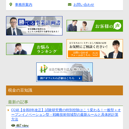
事務所案内
お問い合わせ
税金の豆知識
最新の記事
Q248【令和8年改正】試験研究費の特別控除はこう変わる！一般型＋オ
ープンイノベーション型・戦略技術領域型の最新ルールと具体的計算
方法
467 view