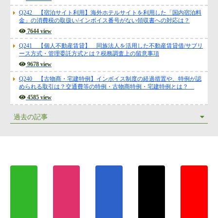
Q242 【宿泊サイト利用】海外ホテルサイトを利用した「国内宿泊料
金」の消費税の取扱い/インボイス番号がない領収書への対応は？
7644 view
Q241 【個人不動産賃貸】 同族法人を活用した不動産賃貸借/サブリ
ース方式・管理委託方式とは？税務調査上の留意事項
9678 view
Q240 【古物商・宅建特例】インボイス制度の経過措置や、特例が認
められる取引は？交通費等の特例・古物商特例・宅建特例とは？
4585 view
過去の記事