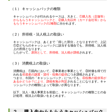
代表挨拶
（１） キャッシュバックの種類
神戸オフィス
キャッシュバックが行われるケースは、大きく、
①購入先（店舗等）
大阪オフィス
からもらうキャッシュバックと、②購入先以外（カード会社等）から
もらうキャッシュバックの2種類
に分かれます。
事務所概要
（２） 所得税・法人税上の取扱い
アクセスマップ
キャッシュバックは、あくまで「得した部分」となりますので、上記
代表プロフィール
①②どちらのキャッシュバックに該当する場合でも、所得税、法人税
上の所得となります。
スタッフプロフィール
したがって、
原則として、所得税、法人税が課税
されます。
採用情報
（３） 消費税上の取扱い
消費税は、①国内において、②事業者が事業として、③対価を得て行
われる
④資産の譲渡・貸付・役務の提供
につき課税されます。
税金の豆知識
つまり、今回の「キャッシュバック」についても、
④役務の提供等が
あるかどうか？により、課税有無が判定
されることになります。キャ
ッシュバックの種類によって取扱いが異なります。
所得税
以下、法人・個人事業主を前提に、キャッシュバックの種類ごとの会
計処理、税法上の取扱いをまとめます。
法人税
消費税
２． 購入先からもらうキャッシュバック