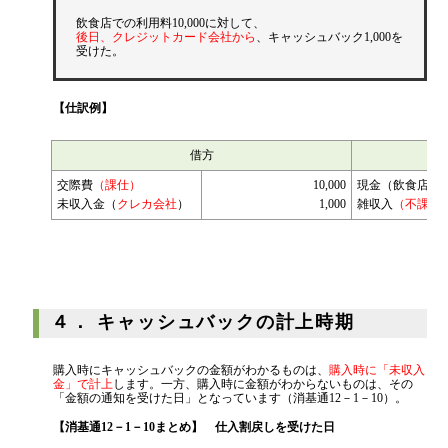
飲食店での利用料10,000に対して、
後日、クレジットカード会社から
、キャッシュバック1,000を
受けた。
【仕訳例】
借方
交際費
（課仕）
10,000
現金（飲食店）
未収入金（
クレカ会社
）
1,000
雑収入
（不課税
４． キャッシュバックの計上時期
購入時にキャッシュバックの金額がわかるものは、
購入時に「未収入
金」で計上
します。一方、購入時に金額がわからないものは、その
「金額の通知を受けた日」となっています（消基通12－1－10）。
【消基通12－1－10まとめ】 仕入割戻しを受けた日