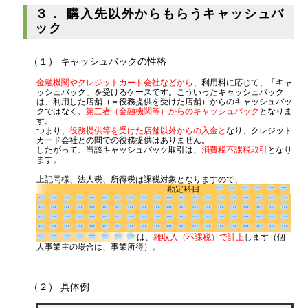
３． 購入先以外からもらうキャッシュバ
ック
（１） キャッシュバックの性格
金融機関やクレジットカード会社などから
、利用料に応じて、「キャ
ッシュバック」を受けるケースです。こういったキャッシュバック
は、利用した店舗（＝役務提供を受けた店舗）からのキャッシュバッ
クではなく、
第三者（金融機関等）からのキャッシュバック
となりま
す。
つまり、
役務提供等を受けた店舗以外からの入金と
なり、クレジット
カード会社との間での役務提供はありません。
したがって、当該キャッシュバック取引は、
消費税不課税取引
となり
ます。
上記同様、法人税、所得税は課税対象となりますので、
勘定科目
は、
雑収入（不課税）で計上
します
（個人事業主の場合は、事業所得）。
（２） 具体例