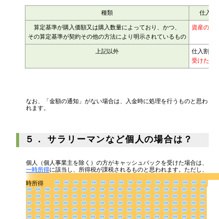
種類
仕入割
算定基準が購入価額又は購入数量によっており、かつ、
資産の譲
その算定基準が契約その他の方法により明示されているもの
上記以外
仕入割戻
受けた日
なお、「金額の通知」がない場合は、入金時に処理を行うものと思わ
れます。
５． サラリーマンなど個人の場合は？
個人（個人事業主を除く）の方がキャッシュバックを受けた場合は、
一時所得
に該当し、所得税が課税されるものと思われます。ただし、
時所得