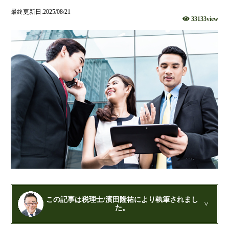
財団法人設立
最終更新日:2025/08/21
33133view
NPO法人設立
当事務所に依頼するメリット
経営革新計画取得支援
経営革新計画の内容
計画を立てることで見えてくるもの
承認のメリット
承認要件
留意事項
当税理士法人のサービス
資金調達支援
融資による資金調達について
この記事は税理士/濱田隆祐により執筆されまし
金融機関の融資のポイント
た。
融資を受けやすくする経営