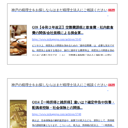
神戸の税理士をお探しならはまだ税理士法人にご相談ください
2015.
2 Pockets
Q39【令和２年改正】交際費課税と飲食費・社内飲食
費の関係/会社規模による損金算...
https://www.mikagecpa.com/archives/3143
ビジネス上、得意先との関係を深めるための「接待交際費」は、必要な支出です
ね。得意先と会食する場合や、旅行に接待する費用等は、得意先との関係を深め
るために必要な支出です。しかし、交際費を無制限に認めると無駄遣いが増え
る・・という政策上の目的から、法人税上は、交際費の「損金算入限度額」が定
められています。「交際費」については、周辺科目との違いの論点が多岐にわた
りますが、今回は「交際費」に該当する場合を前提に、交際費課税の全体像と
「飲食費」との関係を中心にまとめます。なお、個人事業主に関しては「交...
神戸の税理士をお探しならはまだ税理士法人にご相談ください
2018.
9 Pockets
Q114【一時所得と雑所得】違いは？確定申告や扶養・
配偶者控除・社会保険との関係...
https://www.mikagecpa.com/archives/5748
例えば、生命保険金の解約返戻金や、副業での収入なども、原則として、所得税
等の課税対象となります。こういった、収入は、所得税の区分上、「一時所得」