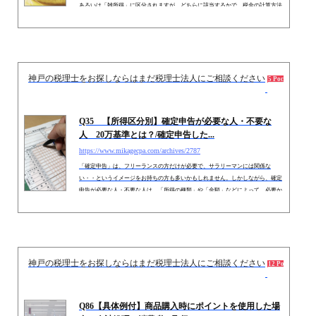
あるいは「雑所得」に区分されますが、どちらに該当するかで、税金の計算方法
が異なります。実務上は、一時所得か雑所得か？の判断につき、迷うケースも多
いです。そこで今回は、「一時所得」と「雑所得」に該当する具体的な事例や、
税金の計算方法の違い、税法上や社会保険上の扶養との関係につき解説しま
す。 １．一時所得・雑所得の具体例（１） 具体例「一時所得」とは、...
神戸の税理士をお探しならはまだ税理士法人にご相談ください
2015.
5 Pockets
Q35 【所得区分別】確定申告が必要な人・不要な
人 20万基準とは？/確定申告した...
https://www.mikagecpa.com/archives/2787
「確定申告」は、フリーランスの方だけが必要で、サラリーマンには関係な
い・・というイメージをお持ちの方も多いかもしれません。しかしながら、確定
申告が必要な人・不要な人は、「所得の種類」や「金額」などによって、必要か
どうかの判断が異なります。サラリーマンの方でも、確定申告義務があるケース
や、フリーランスでも確定申告不要なケースもあります。また、状況によって
は、確定申告すると「税金が還付」されるケースもあります。そこで今回は、
「確定申告が必要な人・不要な人」や、確定申告した方がお得なケースをご紹
介...
神戸の税理士をお探しならはまだ税理士法人にご相談ください
2017
12 Pockets
Q86【具体例付】商品購入時にポイントを使用した場