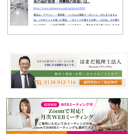
合の会計処理・消費税の取扱いは...
https://www.mikagecpa.com/archives/4959
最近は、アマゾン・・電気屋・・いろんな場面で「ポイント」がたまりますよ
ね。このポイントを使った場合、「ポイントが使えてお得！」なのは、その通り
なんですが・・いざ会計処理しようとすると・・迷われる方も多いかもしれませ
んね！経費にできる金額は、ポイント「差引前価格」か「差引後価額」か？は、
実務でもよく論点になるところです今回は、「ポイントを利用する側の会計処
理」を解説します。 １. 会計処理/仕訳方法ポイントを利用する側の会計処理につ
いては、「事業者が商品購入時にポイントを使用した場合の消費税の...