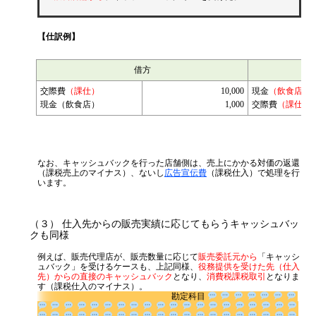
【仕訳例】
借方
交際費
（課仕）
10,000
現金
（飲食店）
現金（飲食店）
1,000
交際費
（課仕返
なお、キャッシュバックを行った店舗側は、売上にかかる対価の返還
（課税売上のマイナス）、ないし
広告宣伝費
（課税仕入）で処理を行
います。
（３） 仕入先からの販売実績に応じてもらうキャッシュバッ
クも同様
例えば、販売代理店が、販売数量に応じて
販売委託元から
「キャッシ
ュバック」を受けるケースも、上記同様、
役務提供を受けた先（仕入
先）からの直接のキャッシュバック
となり、
消費税課税取引
となりま
す（課税仕入のマイナス）。
勘定科目