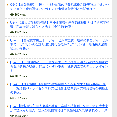
Q249【出張旅費】 国内・海外出張の消費税課税判断/実務上で迷いや
すい事例・税務調査でのポイント/出張旅費特例との関係は？
162 view
Q247 【最大17% 税額控除】中小企業技術基盤強化税制とは？研究開発
費で税金を賢く減らす方法！（令和8年改正）
1322 view
Q246 【暫定税率廃止】 ディーゼル車注意！通常の車とディーゼル
車で、ガソリンの会計処理は異なるのか？ガソリン税・軽油税の消費
税上の取扱い
2452 view
Q245 【三国間貿易】 日本を経由しない海外⇒海外への物品輸送に
係る消費税の取扱い/間違えやすい事例・税務調査でのチェックポイン
ト
3837 view
Q244 【仕訳例付】特許権の税務処理をわかりやすく解説/取得・売
却・減価償却・ライセンス料の会計処理/従業員への報奨金等の税務上
の取扱い
5182 view
Q243【贈与税？】個人名義の車を、会社が「無償」で使っても大丈夫
か？法人から個人・法人の無償賃貸は？税務調査で指摘されるケース
4505 view