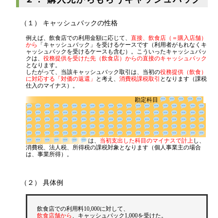
源泉所得税
（１） キャッシュバックの性格
その他
例えば、飲食店での利用金額に応じて、
直接、飲食店（＝購入店舗）
から
「キャッシュバック」を受けるケースです（利用者がもれなくキ
ャッシュバックを受けるケースも含む）。こういったキャッシュバッ
クは、
役務提供を受けた先（飲食店）からの直接のキャッシュバック
となります。
したがって、当該キャッシュバック取引は、当初の
役務提供（飲食）
に対応する「対価の返還」
と考え、
消費税課税取引
となります（課税
仕入のマイナス）。
勘定科目
は、
当初支出した科目のマイナスで計
上
し、消費税、法人税、所得税の課税対象となります（個人事業主の
場合は、事業所得）。
（２） 具体例
飲食店での利用料10,000に対して、
飲食店舗から
、キャッシュバック1,000を受けた。