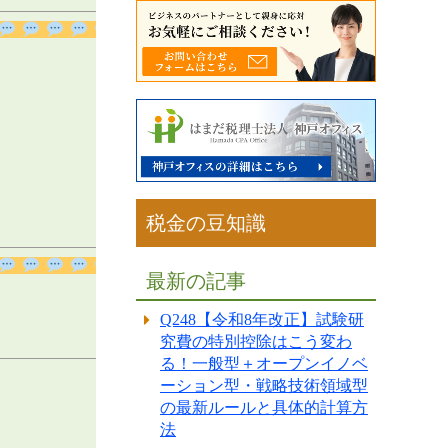
青色申告法人であれ
ば、
繰越欠損金
につ
き、所得金額全額
（100％）の控除が
可能。
⇒「中小法人以外」
は、「繰越控除前所
得金額の50％」が控
税金の豆知識
除限度額。
青色申告法人であれ
最新の記事
ば、「
欠損金の繰戻
し還付
」の制度が認
Q248【令和8年改正】試験研
められる。
究費の特別控除はこう変わ
る！一般型＋オープンイノベ
一括評価金銭債権に
ーション型・戦略技術領域型
かかる
貸倒引当金
の
の最新ルールと具体的計算方
損
法