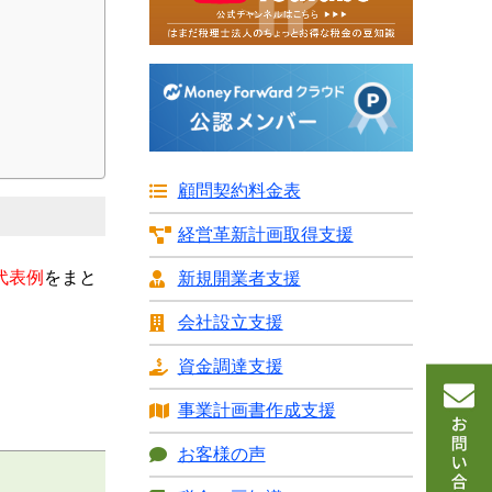
顧問契約料金表
経営革新計画
取得支援
代表例
をまと
新規開業者支援
会社設立支援
資金調達支援
事業計画書
作成支援
お客様の声
年800万円以下の所