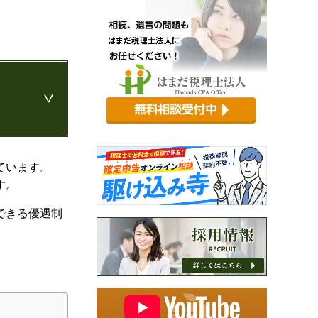
ています。
す。
できる優遇制
。
識