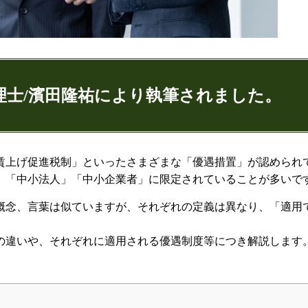
理士/濱田隆祐により執筆されました。
ゅうすけ)
賃上げ促進税制」といったさまざまな「優遇措置」が認められ
、「中小法人」「中小企業者」に限定されていることが多いで
9
074
概念、言葉は似ていますが、それぞれの定義は異なり、「適用
の違いや、それぞれに適用される優遇制度等につき解説します
：代表取締役
ンネル：
はまだ税理士法人のちょっとお得な税金の豆知
ター