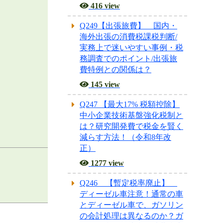
金
416 view
Q249【出張旅費】 国内・
海外出張の消費税課税判断/
実務上で迷いやすい事例・税
務調査でのポイント/出張旅
費特例との関係は？
145 view
Q247 【最大17% 税額控除】
中小企業技術基盤強化税制と
は？研究開発費で税金を賢く
減らす方法！（令和8年改
算入。
正）
同族会社の内部留保
1277 view
利益に課税される
「留保金課税」の適
Q246 【暫定税率廃止】
ディーゼル車注意！通常の車
用除外。
とディーゼル車で、ガソリン
の会計処理は異なるのか？ガ