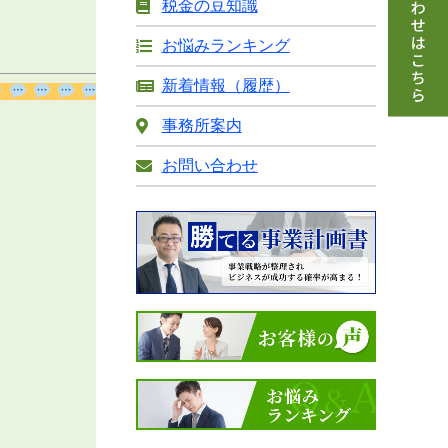
得部分の税率は15％
税金の豆知識
に軽減。
お悩みランキング
（本則 23.2％）
新着情報（履歴）
年800万以下の交際
費
につき、全額
事務所案内
損
お問い合わせ
金
算入可能。