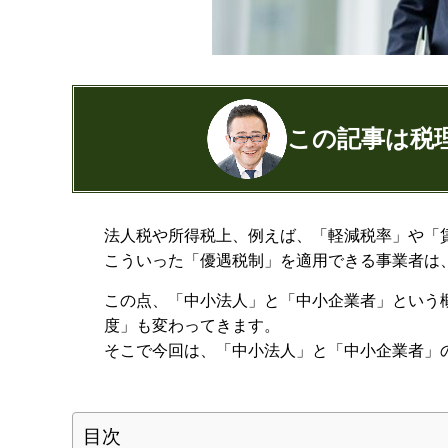
この記事は税
公認会計士・税理士：濱田隆祐(はまだり
法人税や所得税上、例えば、「軽減税率」や「
はまだ税理士法人
の代表税理士
こういった「優遇税制」を適用できる事業者は
近畿税理士会 神戸支部：登録番号12189
日本公認会計士協会 兵庫会：
登録番号17
この点、「中小法人」と「中小企業者」という
兵庫県行政書士会：登録番号19300373
度」も変わってきます。
1973年生まれ、大阪府豊中市出身
そこで今回は、「中小法人」と「中小企業者」
あずさ監査法人出身
クレアビズコンサルティング株式会社
YouTubeチャ
目次
相続専門サイト：
御影みらい相続セン